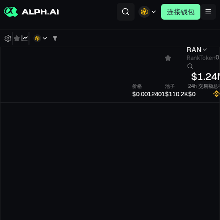
连接钱包
RAN
RankToken
0
$
1.24
价格
池子
24h 交易额
总
$0.0012401
$110.2K
$0