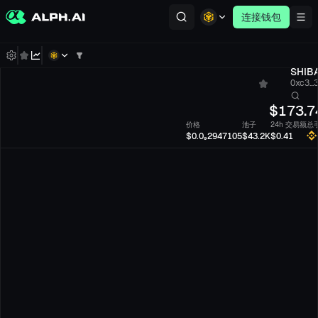
连接钱包
SHIB
0xc3...
$
173.7
价格
池子
24h 交易额
总
$0.0₉2947105
$43.2K
$0.41