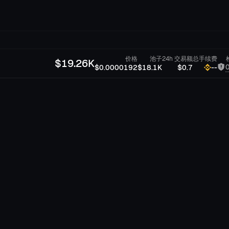
价格
池子
24h 交易额
总手续费
$
19.26K
$0.0000192
$18.1K
$0.7
--