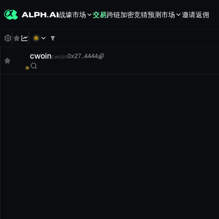
战壕
市场
交易
跨链
加密竞猜
预测市场
邀请返佣
cwoin
cwoin
0x27...4444