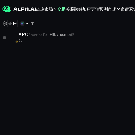
战壕
市场
交易
美股
跨链
加密竞猜
预测市场
邀请返
APC
America Pa...
F9Ny...pump