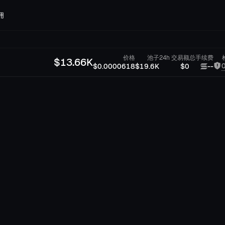
佣
价格
池子
24h 交易额
总手续费
$
13.66K
$0.0000618
$19.6K
$0
--