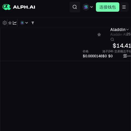
连接钱包
Aladdin
Aladdin AI
2S
$
14.4
价格
池子
24h 交易额
总手
--
$0.0000146
$0
$0