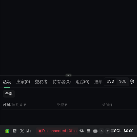
活动
庄家(0)
交易者
持有者(0)
追踪(0)
挂单
我的交易
USD
SOL
全部
时间
/
日期
类型
金额
Disconnected
0
fps
SOL
: $
0.00