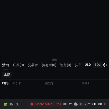
活动
庄家(0)
交易者
持有者(0)
追踪(0)
挂单
我的交易
USD
SOL
全部
时间
/
日期
类型
金额
Disconnected
0
fps
SOL
: $
0.00