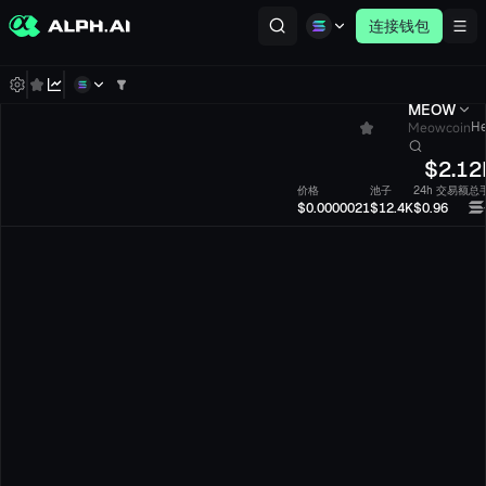
连接钱包
MEOW
Meowcoin
He
$
2.12
价格
池子
24h 交易额
总
$0.0000021
$12.4K
$0.96