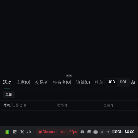
活动
庄家(0)
交易者
持有者(0)
追踪(0)
挂单
我的交易
USD
SOL
全部
时间
/
日期
类型
金额
Disconnected
0
fps
SOL
: $
0.00