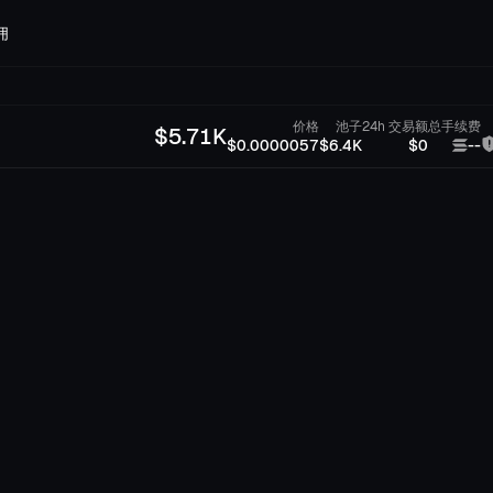
佣
价格
池子
24h 交易额
总手续费
$
5.71K
$0.0000057
$6.4K
$0
--