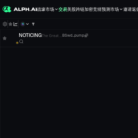
战壕
市场
交易
美股
跨链
加密竞猜
预测市场
邀请返
NOTICING
The Great ...
BSwd...pump