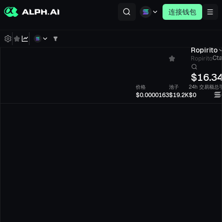
连接钱包
Ropirito
Ropirito
Cta
$
16.3
价格
池子
24h 交易额
总
$0.0000163
$19.2K
$0