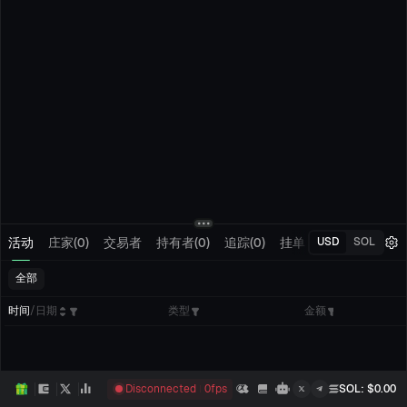
活动
庄家(0)
交易者
持有者(0)
追踪(0)
挂单
我的交易
USD
SOL
全部
时间
/
日期
类型
金额
Disconnected
0
fps
SOL
: $
0.00