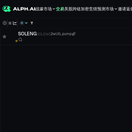
战壕
市场
交易
美股
跨链
加密竞猜
预测市场
邀请返
SOLENG
SOLENG
2wUG...pump