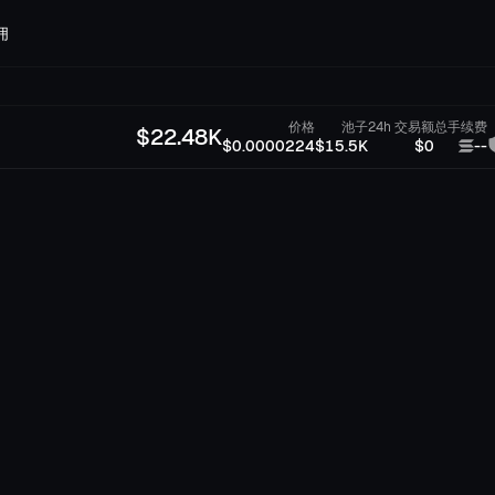
佣
价格
池子
24h 交易额
总手续费
$
22.48K
$0.0000224
$15.5K
$0
--