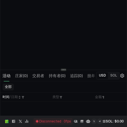
活动
庄家(0)
交易者
持有者(0)
追踪(0)
挂单
我的交易
USD
SOL
全部
时间
/
日期
类型
金额
Disconnected
0
fps
SOL
: $
0.00