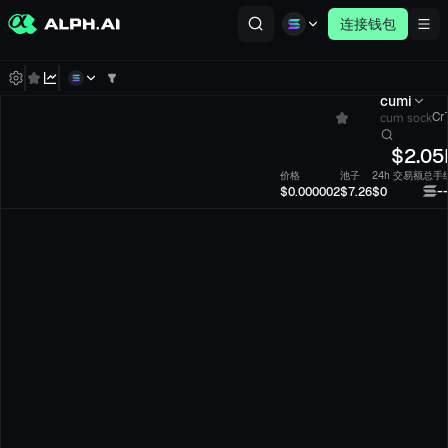
连接钱包
cumi
cum sock
Cr
$
2.05
价格
池子
24h 交易额
总手
-
$0.000002
$7.26
$0