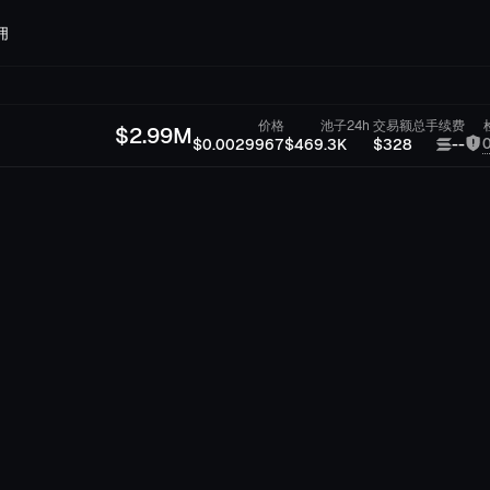
佣
价格
池子
24h 交易额
总手续费
$
2.99M
$0.0029967
$469.3K
$328
--