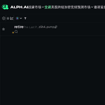
战壕
市场
交易
美股
跨链
加密竞猜
预测市场
邀请返
retire
The Last P...
zGh4...pump