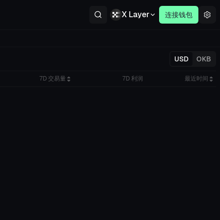
X Layer
连接钱包
USD
OKB
7D 交易量
7D 利润
最近时间