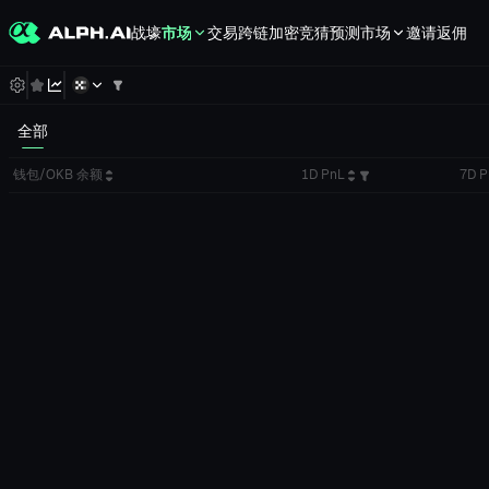
战壕
市场
交易
跨链
加密竞猜
预测市场
邀请返佣
全部
钱包/OKB 余额
1D PnL
7D P