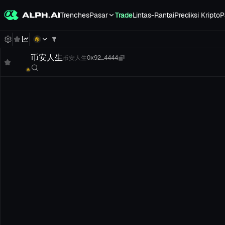
Trenches
Pasar
Trade
Lintas-Rantai
Prediksi Kripto
P
币安人生
币安人生
0x92...4444