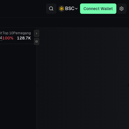
BSC
Connect Wallet
it
Top 10
Pemegang
4
100%
128.7K