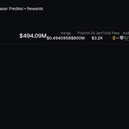
asar Prediksi
Rewards
Harga
Pool
Vol 24 Jam
Total Fees
Aud
$
494.09M
0/
$0.4940958
$800M
$3.2K
--