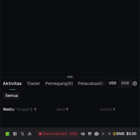
Aktivitas
Trader
Pemegang(0)
Pelacakan(0)
Pesanan Tertu
USD
BNB
Semua
Waktu
/
Tanggal
Jenis
Jumlah
Disconnected
0
fps
BNB
: $
0.00