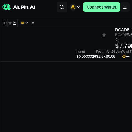
Connect Wallet
RCADE
RCADE
0x6
$
7.79
Harga
Pool
Vol 24 Jam
Total 
--
$0.0000026
$2.8K
$0.06