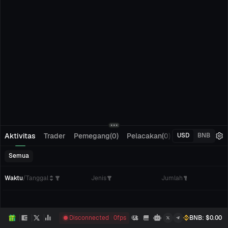
Aktivitas
Trader
Pemegang(0)
Pelacakan(0)
Pesanan Tertu
USD
BNB
Semua
Waktu
/
Tanggal
Jenis
Jumlah
Disconnected
0
fps
BNB
: $
0.00