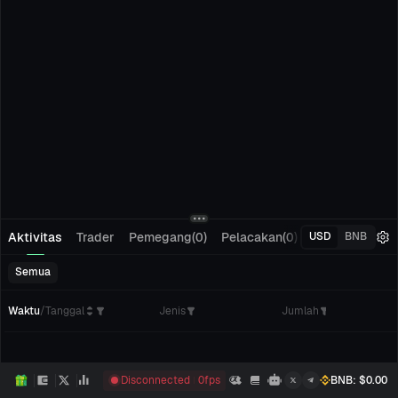
Aktivitas
Trader
Pemegang(0)
Pelacakan(0)
Pesanan Tertu
USD
BNB
Semua
Waktu
/
Tanggal
Jenis
Jumlah
Disconnected
0
fps
BNB
: $
0.00