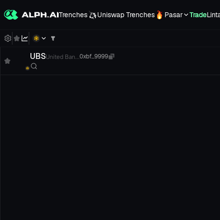
Trenches
Uniswap Trenches
Pasar
Trade
Lint
UBS
United Ban...
0xbf...9999