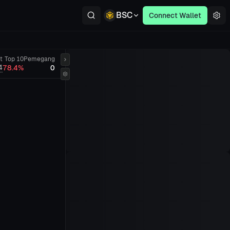
BSC
Connect Wallet
t
Top 10
Pemegang
4
78.4%
0