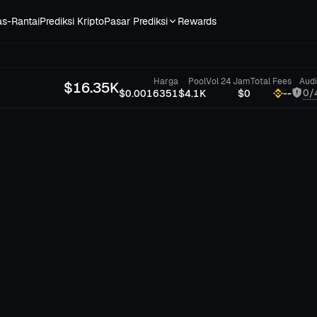
as-Rantai
Prediksi Kripto
Pasar Prediksi
Rewards
Harga
Pool
Vol 24 Jam
Total Fees
Audi
$
16.35K
0/
$0.0016351
$4.1K
$0
--