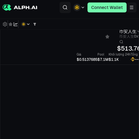
Connect Wallet
币安人生
币安人生
0x
$
513.
Giá
Pool
Khối lượng 24h
Tổng 
--
$0.5137685
$7.1M
$1.1K