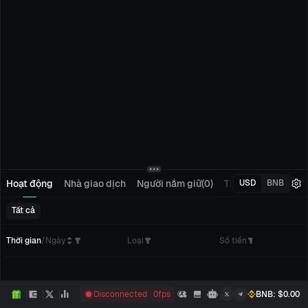
Hoạt động
Nhà giao dịch
Người nắm giữ(0)
Theo dõi(0)
Đơn 
USD
BNB
Tất cả
Thời gian
/
Ngày
Loại
Số tiền
Disconnected
0
fps
BNB
: $
0.00