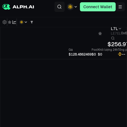
Connect Wallet
L7L
LE7EL
0x6
$
256.9
Giá
Pool
Khối lượng 24h
Tổng p
--
$128.4862469
$0
$0