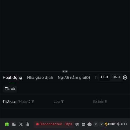
Hoạt động
Nhà giao dịch
Người nắm giữ(0)
Theo dõi(0)
Đơn 
USD
BNB
Tất cả
Thời gian
/
Ngày
Loại
Số tiền
Disconnected
0
fps
BNB
: $
0.00