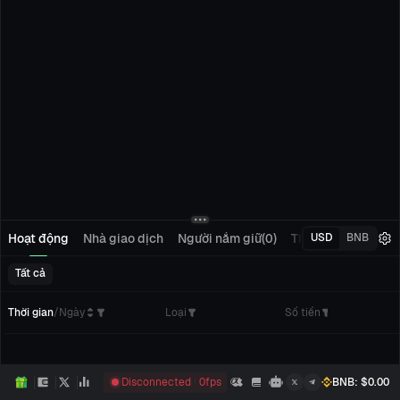
Hoạt động
Nhà giao dịch
Người nắm giữ(0)
Theo dõi(0)
Đơn 
USD
BNB
Tất cả
Thời gian
/
Ngày
Loại
Số tiền
Disconnected
0
fps
BNB
: $
0.00