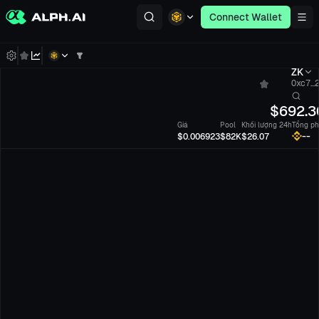
Connect Wallet
ZK
0xc7...
$
692.3
Giá
Pool
Khối lượng 24h
Tổng ph
--
$0.006923
$82K
$26.07